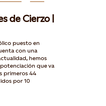
s de Cierzo |
ólico puesto en
uenta con una
 actualidad, hemos
epotenciación que va
s primeros 44
idos por 10