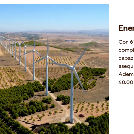
Ener
Con 61
comple
capaz 
asequ
Además
40.00