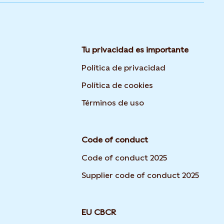
Tu privacidad es importante
Opens in new 
Política de privacidad
Opens in new tab
Política de cookies
Opens in new tab o
Términos de uso
Code of conduct
Code of conduct 2025
Supplier code of conduct 2025
EU CBCR