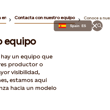
a empresas
Contacta con nuestro equipo
Conoce a nue
Spain
ES
o equipo
a hay un equipo que
res productor o
r visibilidad,
ones, estamos aquí
anza hacia un modelo