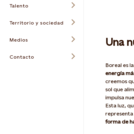
Talento
Territorio y sociedad
Una nu
Medios
Contacto
Boreal es l
energía más
creemos que
sol que ali
impulsa nu
Esta luz, 
represent
forma de ha