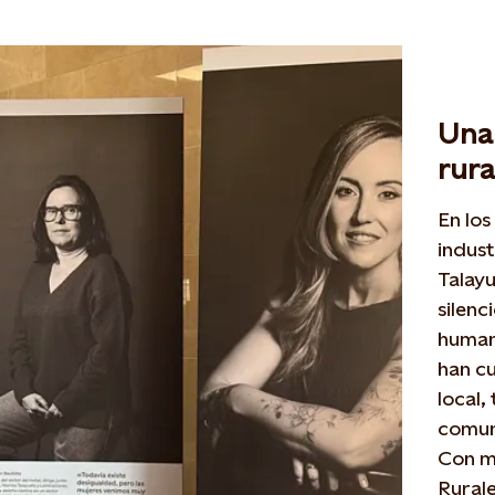
Una 
rura
En los
indust
Talayu
silenc
human
han cu
local,
comun
Con mo
Rurale