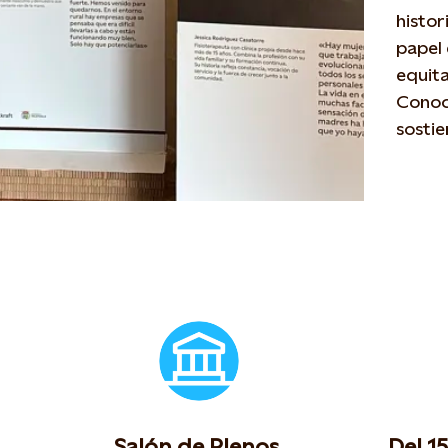
histor
papel 
equita
Conoce
sostie
Salón de Plenos,
Del 1