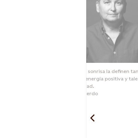
e y agradecida con
Su humor y su sonrisa la definen t
an en su día a
compromiso: energía positiva y talen
de la comunidad.
Anabella Izquierdo