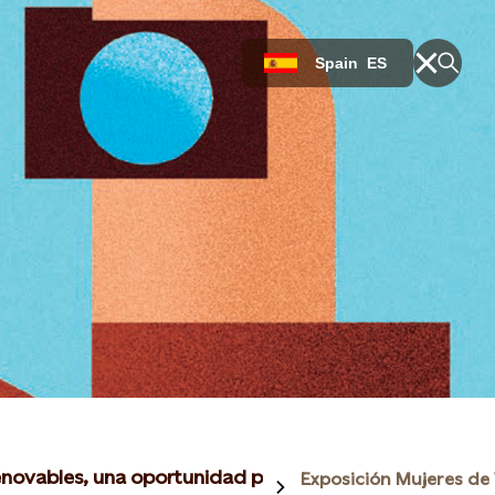
Spain
ES
novables, una oportunidad para la mujer en el medio r
Exposición Mujeres de 