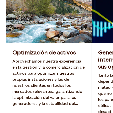
Optimización de activos
Gener
inter
Aprovechamos nuestra experiencia
sus o
en la gestión y la comercialización de
activos para optimizar nuestras
Tanto l
propias instalaciones y las de
depende
nuestros clientes en todos los
meteoro
mercados relevantes, garantizando
que no 
la optimización del valor para los
los pan
generadores y la estabilidad del
eólicas
suministro para los consumidores.
desacti