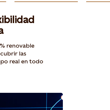
xibilidad
a
0 % renovable
cubrir las
mpo real en todo