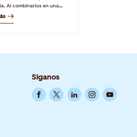
ia. Al combinarlos en una
eléctrica virtual, Statkraft los
ás
n un proveedor fiable a gran
 Dentro de la central eléctrica
 los activos intermitentes
 combinarse con generación
enamiento flexibles y pueden
uir a la estabilidad general del
 energético.
Síganos