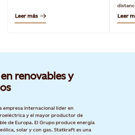
distanc
central 
Leer más
Leer m
reúne e
escala.
virtual,
pueden
y almac
contrib
sistema
 en renovables y
os
a empresa internacional líder en
roeléctrica y el mayor productor de
ble de Europa. El Grupo produce energía
 eólica, solar y con gas. Statkraft es una