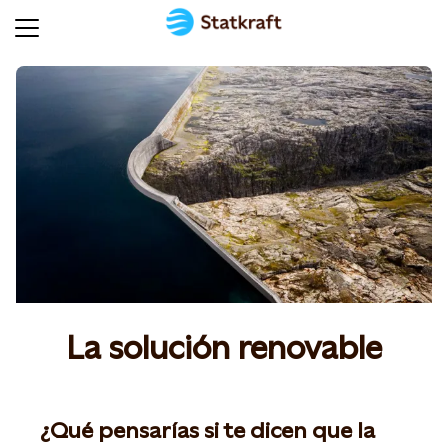
Página
principal
Somos
Statkraft
Proyectos
renovables
Soluciones
energéticas
La solución renovable
para
empresas
Sostenibilidad
¿Qué pensarías si te dicen que la