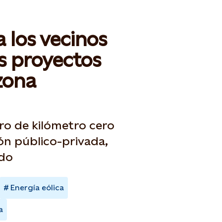
 los vecinos
s proyectos
 zona
tro de kilómetro cero
ión público-privada,
ado
Energía eólica
a