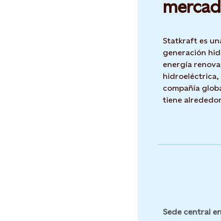
mercad
Statkraft es un
generación hid
energía renova
hidroeléctrica,
compañía globa
tiene alrededo
Sede central en