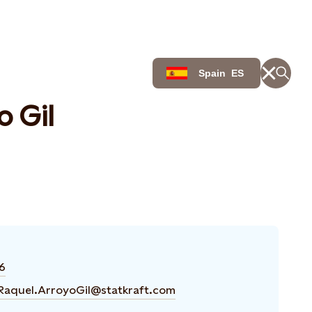
Spain
ES
o Gil
6
Raquel.ArroyoGil@statkraft.com