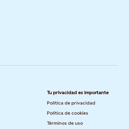
Tu privacidad es importante
Opens in new 
Política de privacidad
Opens in new tab
Política de cookies
Opens in new tab o
Términos de uso