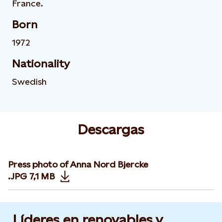
France.
Born
1972
Nationality
Swedish
Descargas
Press photo of Anna Nord Bjercke
.JPG
7,1 MB
Opens in new tab or window
Líderes en renovables y