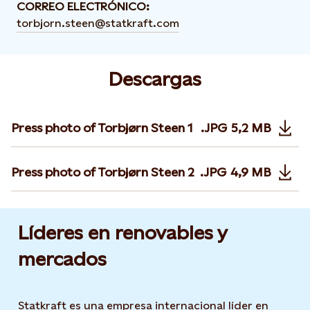
CORREO ELECTRÓNICO:
torbjorn.steen@statkraft.com
Descargas
Press photo of Torbjørn Steen 1
.JPG
5,2 MB
Opens in n
Press photo of Torbjørn Steen 2
.JPG
4,9 MB
Opens in n
Líderes en renovables y
mercados
Statkraft es una empresa internacional líder en